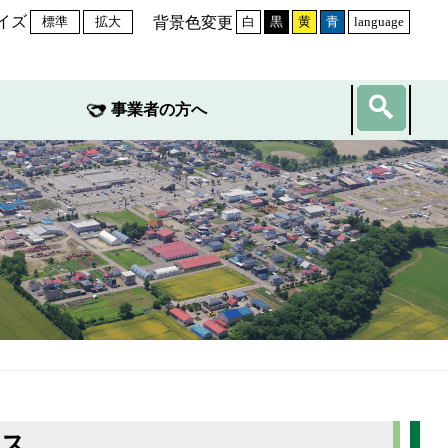
イズ
背景色変更
標準
拡大
白
黒
黄
青
language
事業者の方へ
イス