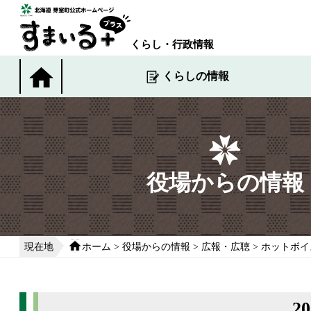
本
文
へ
くらし・行政情報
移
動
くらしの情報
す
る
役場からの情報
現在地
ホーム
>
役場からの情報
>
広報・広聴
>
ホットボイ
2