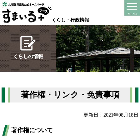
本
文
instagram
facebook
MENU
へ
くらし・行政情報
移
動
す
る
くらしの情報
著作権・リンク・免責事項
更新日：2021年08月18日
著作権について