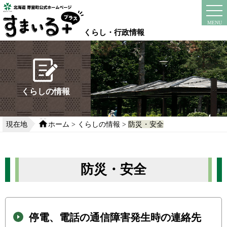
本
文
instagram
facebook
MENU
へ
くらし・行政情報
移
動
す
る
くらしの情報
現在地
ホーム
>
くらしの情報
>
防災・安全
防災・安全
停電、電話の通信障害発生時の連絡先