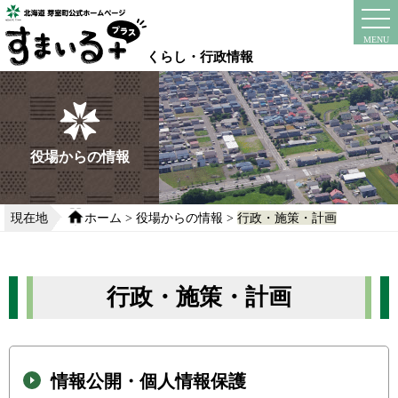
本
文
instagram
facebook
MENU
へ
くらし・行政情報
移
動
す
る
役場からの情報
現在地
ホーム
>
役場からの情報
>
行政・施策・計画
行政・施策・計画
情報公開・個人情報保護