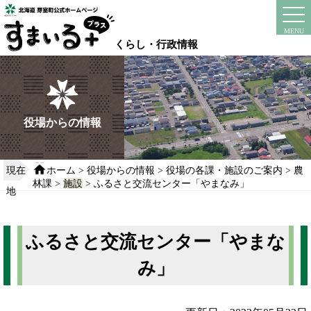
本
文
instagram
facebook
MENU
へ
くらし・行政情報
移
動
す
る
役場からの情報
現在
ホーム
>
役場からの情報
>
役場の各課・施設のご案内
>
農
林課
>
施設
> ふるさと交流センター「やまなみ」
地
ふるさと交流センター「やまな
み」