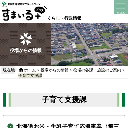
本
文
instagram
facebook
MENU
へ
くらし・行政情報
移
動
す
る
役場からの情報
現在地
ホーム
>
役場からの情報
>
役場の各課・施設のご案内
>
子育て支援課
子育て支援課
北海道お米・牛乳子育て応援事業（第三