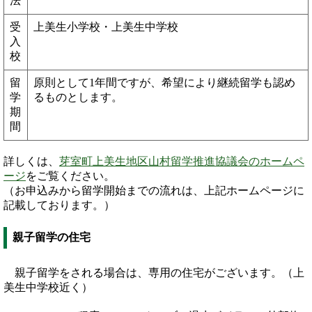
法
受
上美生小学校・上美生中学校
入
校
留
原則として1年間ですが、希望により継続留学も認め
学
るものとします。
期
間
詳しくは、
芽室町上美生地区山村留学推進協議会のホームペ
ージ
をご覧ください。
（お申込みから留学開始までの流れは、上記ホームページに
記載しております。）
親子留学の住宅
親子留学をされる場合は、専用の住宅がございます。（上
美生中学校近く）