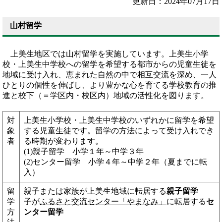
更新日：2024年07月17日
山村留学
上美生地区では山村留学を実施しています。上美生小学
校・上美生中学校への留学を希望する都市からの児童生徒を
地域に受け入れ、恵まれた自然の中で相互交流を深め、一人
ひとりの個性を伸ばし、より豊かな心を育てる学校教育の推
進と校下（＝学区内・校区内）地域の活性化を図ります。
対
上美生小学校・上美生中学校のいずれかに留学を希望
象
する児童生徒です。留学の方法によって受け入れでき
者
る時期が変わります。
(1)親子留学 小学１年～中学３年
(2)センター留学 小学４年～中学２年（夏までに転
入）
留
親子または家族が上美生地域に転居する
親子留学
学
子が
ふるさと交流センター「やまなみ」
に転居する
セ
方
ンター留学