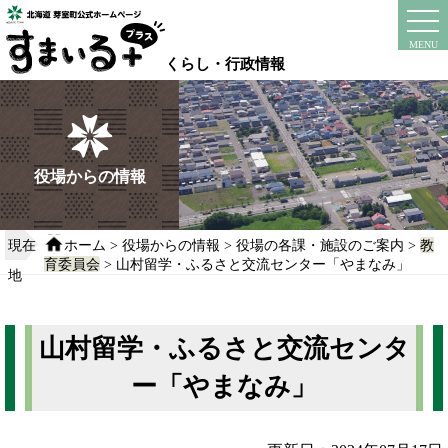
本
文
instagram
facebook
MENU
へ
くらし・行政情報
移
動
す
る
役場からの情報
現在
ホーム
>
役場からの情報
>
役場の各課・施設のご案内
>
教
育委員会
> 山村留学・ふるさと交流センター「やまなみ」
地
山村留学・ふるさと交流センタ
ー「やまなみ」