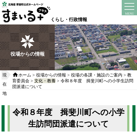
本
文
instagram
facebook
MENU
へ
くらし・行政情報
移
動
す
る
役場からの情報
現
ホーム
>
役場からの情報
>
役場の各課・施設のご案内
>
教
育委員会
>
文化・教養
> 令和８年度 揖斐川町への小学生訪問
在
団派遣について
地
令和８年度 揖斐川町への小学
生訪問団派遣について