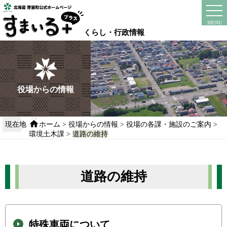
本
文
instagram
facebook
MENU
へ
くらし・行政情報
移
動
す
る
役場からの情報
現在地
ホーム
>
役場からの情報
>
役場の各課・施設のご案内
>
環境土木課
>
道路の維持
道路の維持
特殊車両について