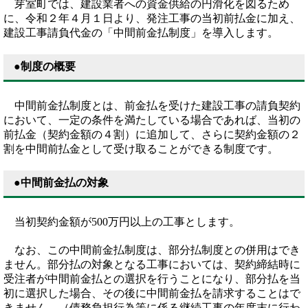
芽室町では、建設業者への資金供給の円滑化を図るため
に、令和２年４月１日より、発注工事の当初前払金に加え、
建設工事請負代金の「中間前金払制度」を導入します。
●制度の概要
中間前金払制度とは、前金払を受けた建設工事の請負契約
において、一定の条件を満たしている場合であれば、当初の
前払金（契約金額の４割）に追加して、さらに契約金額の２
割を中間前払金として受け取ることができる制度です。
●中間前金払の対象
当初契約金額が500万円以上の工事とします。
なお、この中間前金払制度は、部分払制度との併用はでき
ません。部分払の対象となる工事においては、契約締結時に
受注者が中間前金払との選択を行うことになり、部分払を当
初に選択した場合、その後に中間前金払を請求することはで
きません。（債務負担行為等に係る継続工事の年度末に行わ