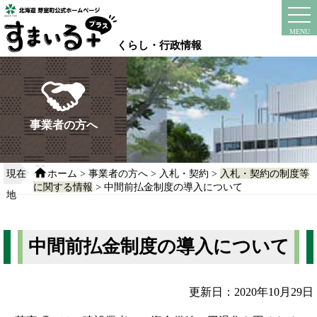
本
文
instagram
facebook
MENU
へ
くらし・行政情報
移
動
す
る
事業者の方へ
現在
ホーム
>
事業者の方へ
>
入札・契約
>
入札・契約の制度等
に関する情報
> 中間前払金制度の導入について
地
中間前払金制度の導入について
更新日：2020年10月29日