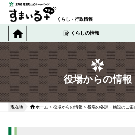
本
文
へ
くらし・行政情報
移
動
くらしの情報
す
る
役場からの情報
現在地
ホーム
>
役場からの情報
>
役場の各課・施設のご案