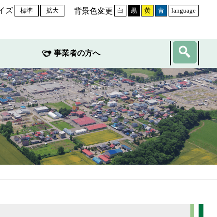
イズ
背景色変更
標準
拡大
白
黒
黄
青
language
事業者の方へ