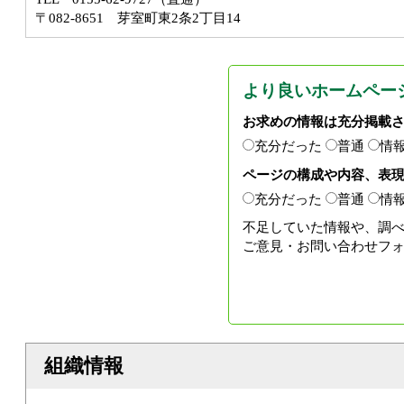
〒082-8651 芽室町東2条2丁目14
より良いホームペー
お求めの情報は充分掲載
充分だった
普通
情
ページの構成や内容、表
充分だった
普通
情
不足していた情報や、調
ご意見・お問い合わせフ
組織情報