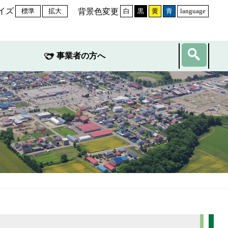
イズ
背景色変更
標準
拡大
白
黒
黄
青
language
事業者の方へ