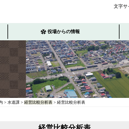
文字サ
役場からの情報
内
>
水道課
>
経営比較分析表
> 経営比較分析表
経営比較分析表