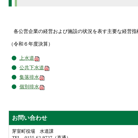
各公営企業の経営および施設の状況を表す主要な経営指
（令和６年度決算）
上水道
公共下水道
集落排水
個別排水
お問い合わせ
芽室町役場 水道課
TEL 0155-62-9727（直通）