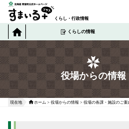
本
文
へ
くらし・行政情報
移
動
くらしの情報
す
る
役場からの情報
現在地
ホーム
>
役場からの情報
>
役場の各課・施設のご案