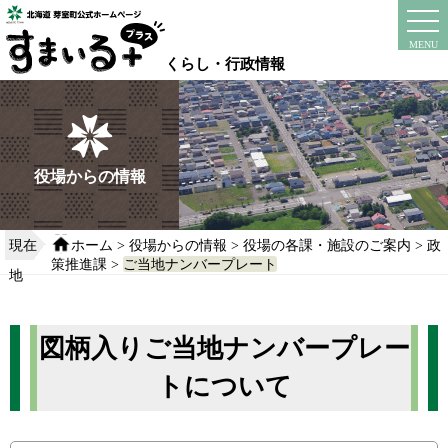
本
文
instagram
facebook
MENU
へ
くらし・行政情報
移
動
す
る
役場からの情報
現在
ホーム
>
役場からの情報
>
役場の各課・施設のご案内
>
政
策推進課
>
ご当地ナンバープレート
地
図柄入りご当地ナンバープレー
トについて