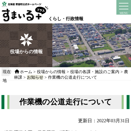
本
文
instagram
facebook
MENU
へ
くらし・行政情報
移
動
す
る
役場からの情報
現在
ホーム
>
役場からの情報
>
役場の各課・施設のご案内
>
農
林課
>
お知らせ
> 作業機の公道走行について
地
作業機の公道走行について
更新日：2022年03月31日