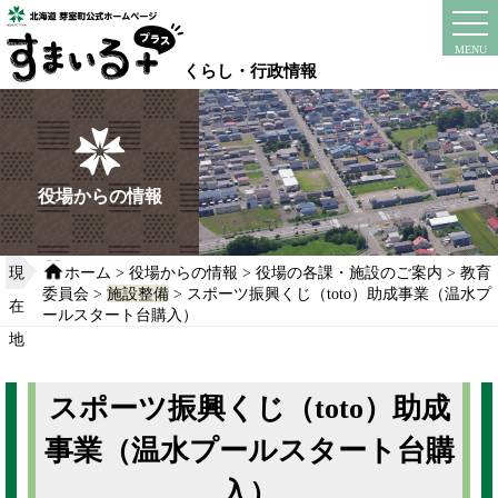
本
文
instagram
facebook
MENU
へ
くらし・行政情報
移
動
す
る
役場からの情報
現
ホーム
>
役場からの情報
>
役場の各課・施設のご案内
>
教育
委員会
>
施設整備
> スポーツ振興くじ（toto）助成事業（温水プ
在
ールスタート台購入）
地
スポーツ振興くじ（toto）助成
事業（温水プールスタート台購
入）