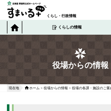
本
文
へ
くらし・行政情報
移
動
くらしの情報
す
る
役場からの情報
現在地
ホーム
>
役場からの情報
>
役場の各課・施設のご案