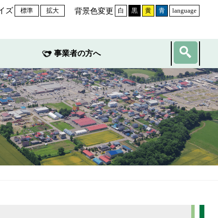
イズ
背景色変更
標準
拡大
白
黒
黄
青
language
事業者の方へ