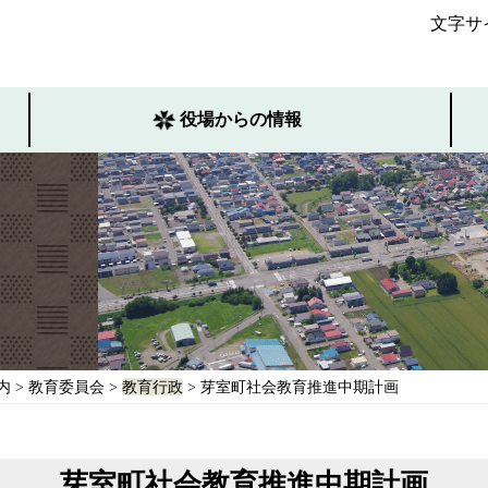
文字サ
役場からの情報
内
>
教育委員会
>
教育行政
> 芽室町社会教育推進中期計画
芽室町社会教育推進中期計画