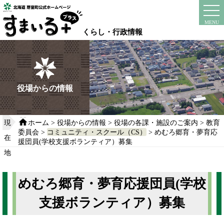
本
文
instagram
facebook
MENU
へ
くらし・行政情報
移
動
す
る
役場からの情報
現
ホーム
>
役場からの情報
>
役場の各課・施設のご案内
>
教育
委員会
>
コミュニティ・スクール（CS）
> めむろ郷育・夢育応
在
援団員(学校支援ボランティア）募集
地
めむろ郷育・夢育応援団員(学校
支援ボランティア）募集