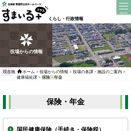
本
文
instagram
facebook
MENU
へ
くらし・行政情報
移
動
す
る
役場からの情報
現在地
ホーム
>
役場からの情報
>
役場の各課・施設のご案内
>
健康福祉課
>
保険・年金
保険・年金
国民健康保険（手続き・保険税）