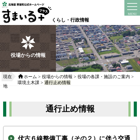
本
文
instagram
facebook
MENU
へ
くらし・行政情報
移
動
す
る
役場からの情報
現在
ホーム
>
役場からの情報
>
役場の各課・施設のご案内
>
環境土木課
>
通行止め情報
地
通行止め情報
伏古６線整備工事（その２）に伴う交通