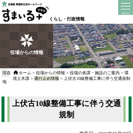
本
文
instagram
facebook
MENU
へ
くらし・行政情報
移
動
す
る
役場からの情報
現在
ホーム
>
役場からの情報
>
役場の各課・施設のご案内
>
環
境土木課
>
通行止め情報
> 上伏古10線整備工事に伴う交通規制
地
上伏古10線整備工事に伴う交通
規制