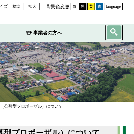
イズ
背景色変更
標準
拡大
白
黒
黄
青
language
事業者の方へ
託（公募型プロポーザル）について
募型プロポーザル）について