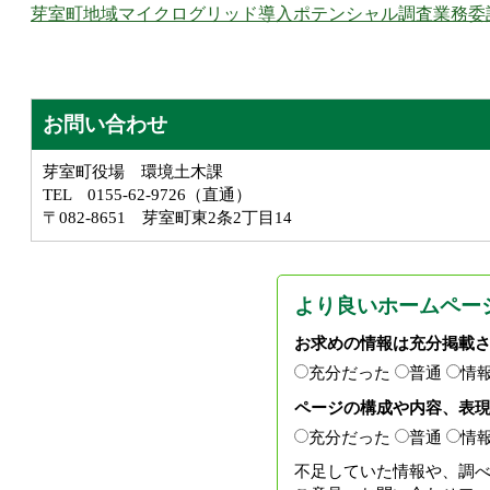
芽室町地域マイクログリッド導入ポテンシャル調査業務委
お問い合わせ
芽室町役場 環境土木課
TEL 0155-62-9726（直通）
〒082-8651 芽室町東2条2丁目14
より良いホームペー
お求めの情報は充分掲載
充分だった
普通
情
ページの構成や内容、表
充分だった
普通
情
不足していた情報や、調