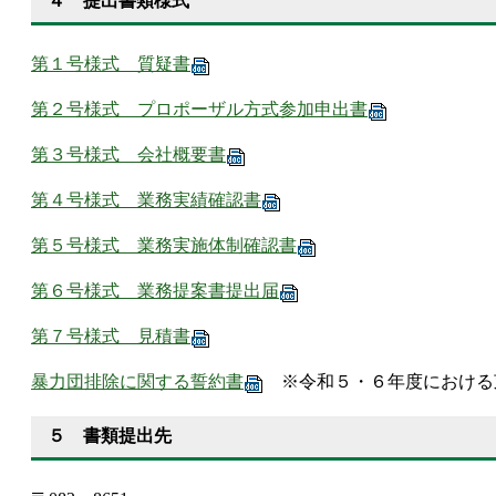
４ 提出書類様式
第１号様式 質疑書
第２号様式 プロポーザル方式参加申出書
第３号様式 会社概要書
第４号様式 業務実績確認書
第５号様式 業務実施体制確認書
第６号様式 業務提案書提出届
第７号様式 見積書
暴力団排除に関する誓約書
※令和５・６年度における芽
５ 書類提出先