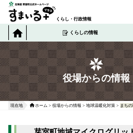
本
文
へ
くらし・行政情報
移
動
くらしの情報
す
る
役場からの情報
現在地
ホーム
>
役場からの情報
>
地球温暖化対策
>
まちの
芽室町地域マイクログリッ