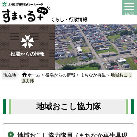
本
文
instagram
facebook
MENU
へ
くらし・行政情報
移
動
す
る
役場からの情報
現在地
ホーム
>
役場からの情報
>
まちなか再生
>
地域おこし
協力隊
地域おこし協力隊
地域おこし協力隊員（まちなか再生具現