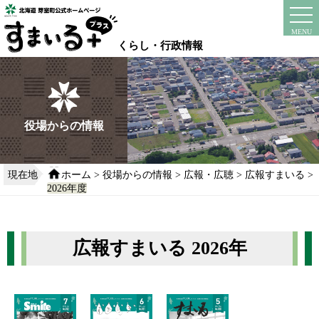
本
文
instagram
facebook
MENU
へ
くらし・行政情報
移
動
す
る
役場からの情報
現在地
ホーム
>
役場からの情報
>
広報・広聴
>
広報すまいる
>
2026年度
広報すまいる 2026年