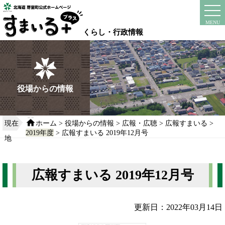
本
文
instagram
facebook
MENU
へ
くらし・行政情報
移
動
す
る
役場からの情報
現在
ホーム
>
役場からの情報
>
広報・広聴
>
広報すまいる
>
2019年度
> 広報すまいる 2019年12月号
地
広報すまいる 2019年12月号
更新日：2022年03月14日