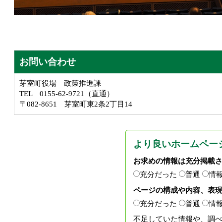
お問い合わせ
芽室町役場 政策推進課
TEL 0155-62-9721（直通）
〒082-8651 芽室町東2条2丁目14
より良いホームペー
お求めの情報は充分掲載
充分だった
普通
情
ページの構成や内容、表
充分だった
普通
情
不足していた情報や、調