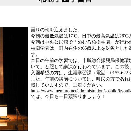
曇りの朝を迎えました。
今朝の最低気温は17℃、日中の最高気温は26℃
今朝は中央公民館で「めむろ柏樹学園」が行わ
柏樹学園は、町内在住の65歳以上を対象とした
す。
本日の午前の学習では、十勝総合振興局保健環
いて」と題して講演が行われています。この後
入園希望の方は、生涯学習課（電話：0155-62-
また、午前の講演については、町民の方であれ
載していますので、ご覧ください。
https://www.memuro.net/administration/soshiki/kyouik
では、今日も一日頑張りましょう！