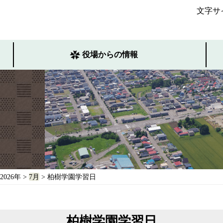
文字サ
役場からの情報
2026年
>
7月
> 柏樹学園学習日
柏樹学園学習日