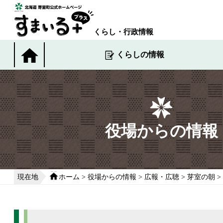
本
文
へ
くらし・行政情報
移
動
くらしの情報
す
る
役場からの情報
現在地
ホーム
>
役場からの情報
>
広報・広聴
>
芽室の朝
>