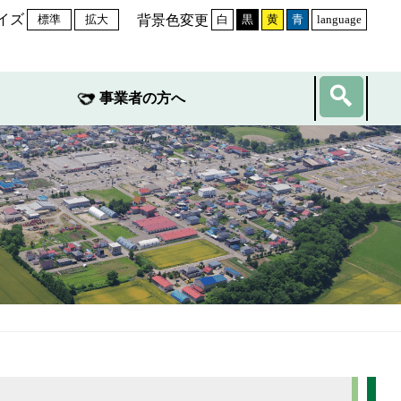
イズ
背景色変更
標準
拡大
白
黒
黄
青
language
事業者の方へ