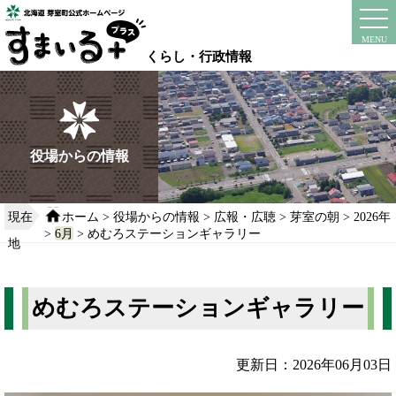
本
文
instagram
facebook
MENU
へ
くらし・行政情報
移
動
す
る
役場からの情報
現在
ホーム
>
役場からの情報
>
広報・広聴
>
芽室の朝
>
2026年
>
6月
> めむろステーションギャラリー
地
めむろステーションギャラリー
更新日：2026年06月03日