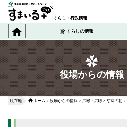
本
文
へ
くらし・行政情報
移
動
くらしの情報
す
る
役場からの情報
現在地
ホーム
>
役場からの情報
>
広報・広聴
>
芽室の朝
>