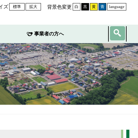
イズ
背景色変更
標準
拡大
白
黒
黄
青
language
事業者の方へ