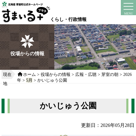
本
文
instagram
facebook
MENU
へ
くらし・行政情報
移
動
す
る
役場からの情報
現在
ホーム
>
役場からの情報
>
広報・広聴
>
芽室の朝
>
2026
年
>
5月
> かいじゅう公園
地
かいじゅう公園
更新日：2026年05月28日