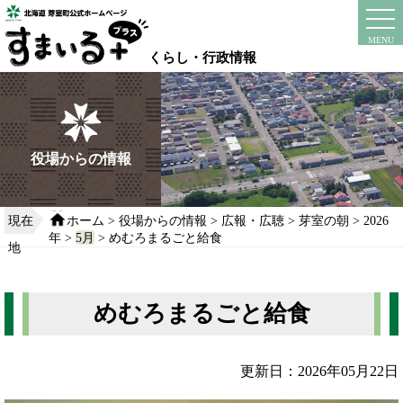
本
文
instagram
facebook
MENU
へ
くらし・行政情報
移
動
す
る
役場からの情報
現在
ホーム
>
役場からの情報
>
広報・広聴
>
芽室の朝
>
2026
年
>
5月
> めむろまるごと給食
地
めむろまるごと給食
更新日：2026年05月22日