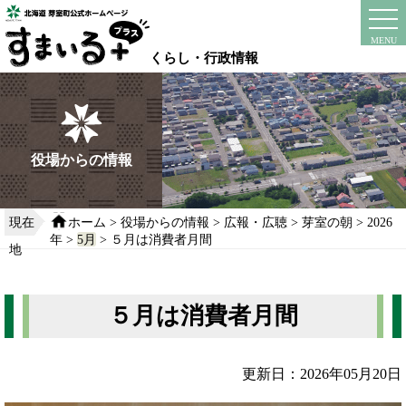
本
文
instagram
facebook
MENU
へ
くらし・行政情報
移
動
す
る
役場からの情報
現在
ホーム
>
役場からの情報
>
広報・広聴
>
芽室の朝
>
2026
年
>
5月
> ５月は消費者月間
地
５月は消費者月間
更新日：2026年05月20日