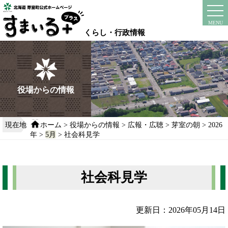
本
文
instagram
facebook
MENU
へ
くらし・行政情報
移
動
す
る
役場からの情報
現在地
ホーム
>
役場からの情報
>
広報・広聴
>
芽室の朝
>
2026
年
>
5月
> 社会科見学
社会科見学
更新日：2026年05月14日