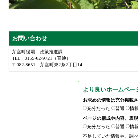
お問い合わせ
芽室町役場 政策推進課
TEL 0155-62-9721（直通）
〒082-8651 芽室町東2条2丁目14
より良いホームペー
お求めの情報は充分掲載
充分だった
普通
情
ページの構成や内容、表
充分だった
普通
情
不足していた情報や、調