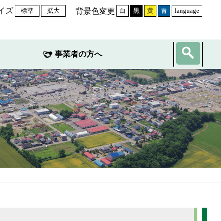
イズ
背景色変更
標準
拡大
白
黒
黄
青
language
事業者の方へ