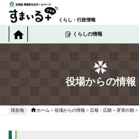
本
文
へ
くらし・行政情報
移
動
くらしの情報
す
る
役場からの情報
現在地
ホーム
>
役場からの情報
>
広報・広聴
>
芽室の朝
>