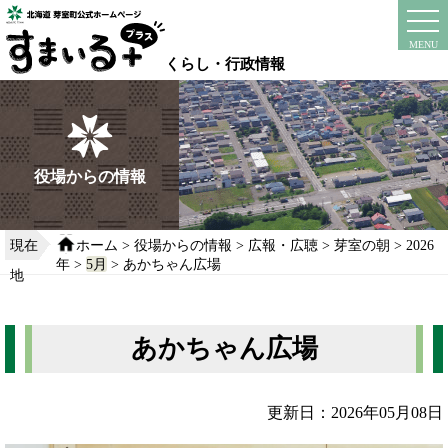
本
文
instagram
facebook
MENU
へ
くらし・行政情報
移
動
す
る
役場からの情報
現在
ホーム
>
役場からの情報
>
広報・広聴
>
芽室の朝
>
2026
年
>
5月
> あかちゃん広場
地
あかちゃん広場
更新日：2026年05月08日