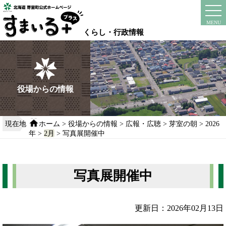
本
文
instagram
facebook
MENU
へ
くらし・行政情報
移
動
す
る
役場からの情報
現在地
ホーム
>
役場からの情報
>
広報・広聴
>
芽室の朝
>
2026
年
>
2月
> 写真展開催中
写真展開催中
更新日：2026年02月13日