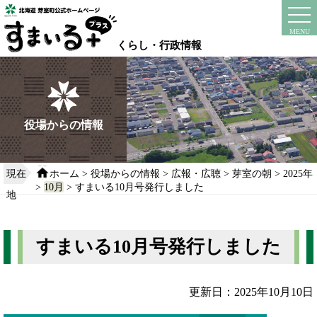
本
文
instagram
facebook
MENU
へ
くらし・行政情報
移
動
す
る
役場からの情報
現在
ホーム
>
役場からの情報
>
広報・広聴
>
芽室の朝
>
2025年
>
10月
> すまいる10月号発行しました
地
すまいる10月号発行しました
更新日：2025年10月10日