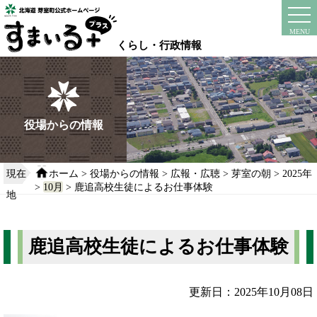
本
文
instagram
facebook
MENU
へ
くらし・行政情報
移
動
す
る
役場からの情報
現在
ホーム
>
役場からの情報
>
広報・広聴
>
芽室の朝
>
2025年
>
10月
> 鹿追高校生徒によるお仕事体験
地
鹿追高校生徒によるお仕事体験
更新日：2025年10月08日