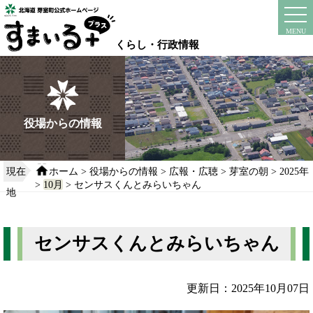
本
文
instagram
facebook
MENU
へ
くらし・行政情報
移
動
す
る
役場からの情報
現在
ホーム
>
役場からの情報
>
広報・広聴
>
芽室の朝
>
2025年
>
10月
> センサスくんとみらいちゃん
地
センサスくんとみらいちゃん
更新日：2025年10月07日