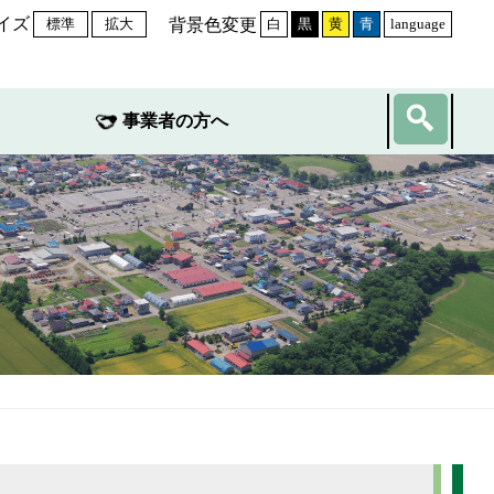
イズ
背景色変更
標準
拡大
白
黒
黄
青
language
事業者の方へ