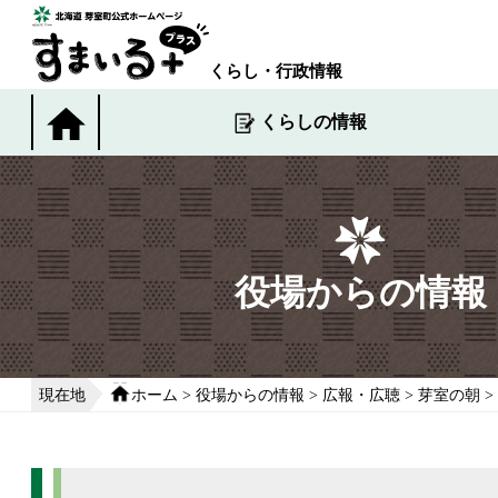
本
文
へ
くらし・行政情報
移
動
くらしの情報
す
る
役場からの情報
現在地
ホーム
>
役場からの情報
>
広報・広聴
>
芽室の朝
>