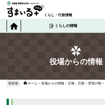
本
文
へ
くらし・行政情報
移
動
くらしの情報
す
る
役場からの情報
現在地
ホーム
>
役場からの情報
>
広報・広聴
>
芽室の朝
>