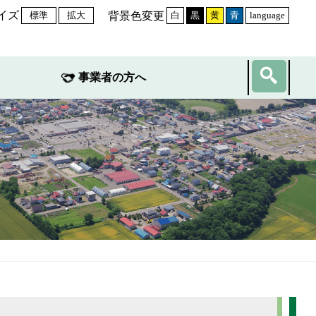
イズ
背景色変更
標準
拡大
白
黒
黄
青
language
事業者の方へ