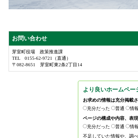
お問い合わせ
芽室町役場 政策推進課
TEL 0155-62-9721（直通）
〒082-8651 芽室町東2条2丁目14
より良いホームペー
お求めの情報は充分掲載
充分だった
普通
情
ページの構成や内容、表
充分だった
普通
情
不足していた情報や、調