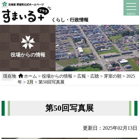
本
文
instagram
facebook
MENU
へ
くらし・行政情報
移
動
す
る
役場からの情報
現在地
ホーム
>
役場からの情報
>
広報・広聴
>
芽室の朝
>
2025
年
>
2月
> 第50回写真展
第50回写真展
更新日：2025年02月13日