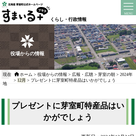
本
文
instagram
facebook
MENU
へ
くらし・行政情報
移
動
す
る
役場からの情報
現在
ホーム
>
役場からの情報
>
広報・広聴
>
芽室の朝
>
2024年
>
12月
> プレゼントに芽室町特産品はいかがでしょう
地
プレゼントに芽室町特産品はい
かがでしょう