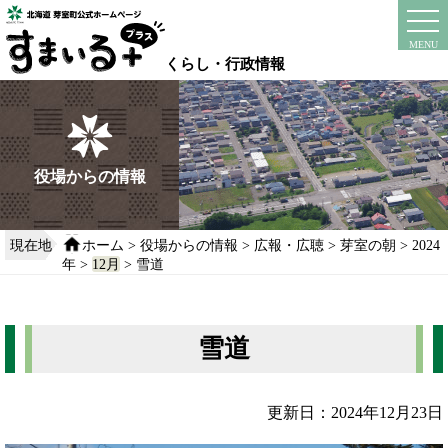
本
文
instagram
facebook
MENU
へ
くらし・行政情報
移
動
す
る
役場からの情報
現在地
ホーム
>
役場からの情報
>
広報・広聴
>
芽室の朝
>
2024
年
>
12月
> 雪道
雪道
更新日：2024年12月23日