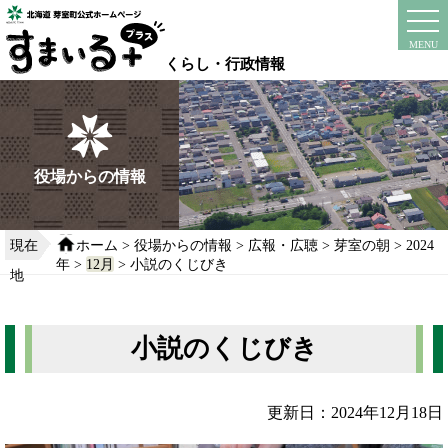
本
文
instagram
facebook
MENU
へ
くらし・行政情報
移
動
す
る
役場からの情報
現在
ホーム
>
役場からの情報
>
広報・広聴
>
芽室の朝
>
2024
年
>
12月
> 小説のくじびき
地
小説のくじびき
更新日：2024年12月18日