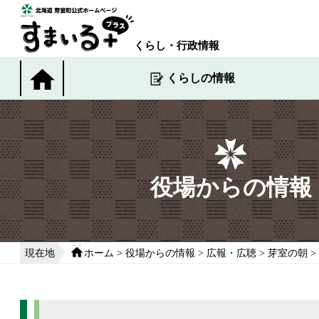
本
文
へ
くらし・行政情報
移
動
くらしの情報
す
る
役場からの情報
現在地
ホーム
>
役場からの情報
>
広報・広聴
>
芽室の朝
>