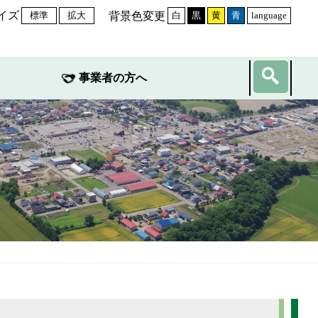
イズ
背景色変更
標準
拡大
白
黒
黄
青
language
事業者の方へ