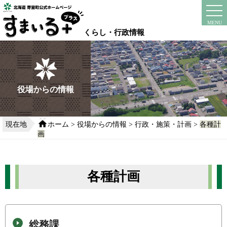
本
文
instagram
facebook
MENU
へ
くらし・行政情報
移
動
す
る
役場からの情報
現在地
ホーム
>
役場からの情報
>
行政・施策・計画
>
各種計
画
各種計画
総務課