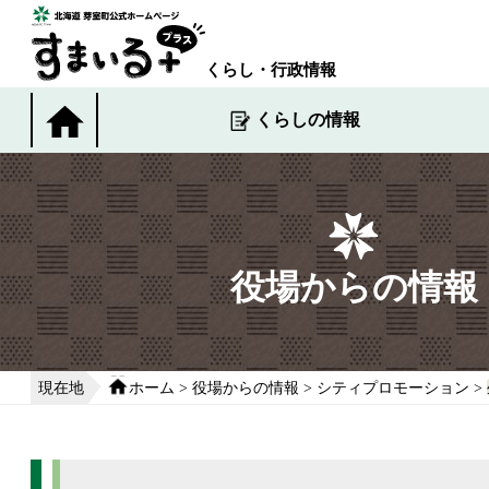
本
文
へ
くらし・行政情報
移
動
くらしの情報
す
る
役場からの情報
現在地
ホーム
>
役場からの情報
>
シティプロモーション
>