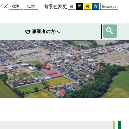
イズ
背景色変更
標準
拡大
白
黒
黄
青
language
事業者の方へ