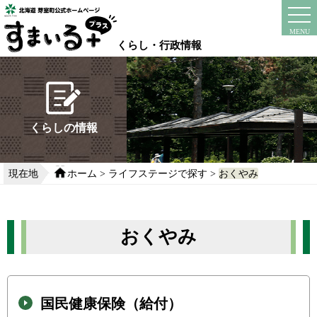
本
文
instagram
facebook
MENU
へ
くらし・行政情報
移
動
す
る
くらしの情報
現在地
ホーム
>
ライフステージで探す
>
おくやみ
おくやみ
国民健康保険（給付）