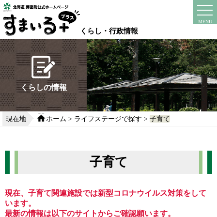
本
文
instagram
facebook
MENU
へ
くらし・行政情報
移
動
す
る
くらしの情報
現在地
ホーム
>
ライフステージで探す
>
子育て
子育て
現在、子育て関連施設では新型コロナウイルス対策をして
います。
最新の情報は以下のサイトからご確認願います。