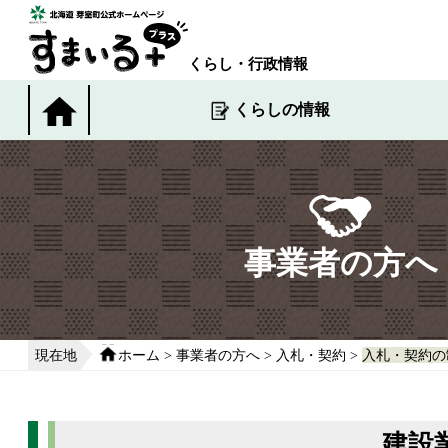
本
文
へ
くらし・行政情報
移
動
くらしの情報
す
る
事業者の方へ
現在地
ホーム
>
事業者の方へ
>
入札・契約
>
入札・契約の
建設