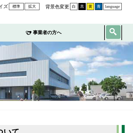
イズ
背景色変更
標準
拡大
白
黒
黄
青
language
事業者の方へ
ついて