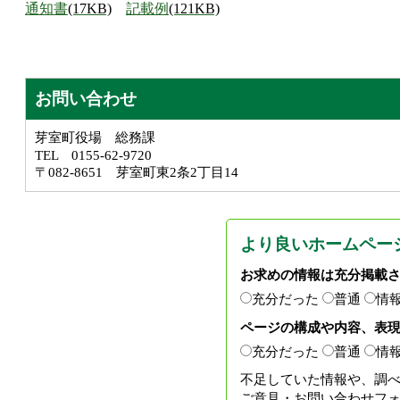
通知書
(17KB)
記載例
(121KB)
お問い合わせ
芽室町役場 総務課
TEL 0155-62-9720
〒082-8651 芽室町東2条2丁目14
より良いホームペー
お求めの情報は充分掲載
充分だった
普通
情
ページの構成や内容、表
充分だった
普通
情
不足していた情報や、調
ご意見・お問い合わせフ