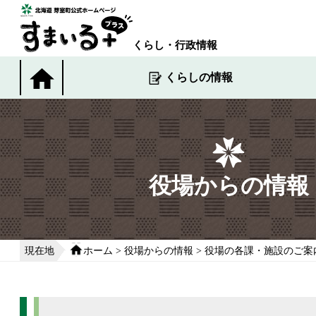
本
文
へ
くらし・行政情報
移
動
くらしの情報
す
る
役場からの情報
現在地
ホーム
>
役場からの情報
>
役場の各課・施設のご案