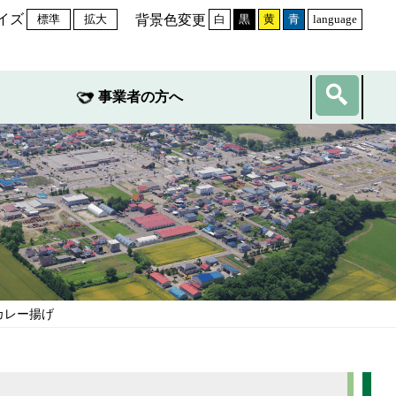
イズ
背景色変更
標準
拡大
白
黒
黄
青
language
事業者の方へ
のカレー揚げ