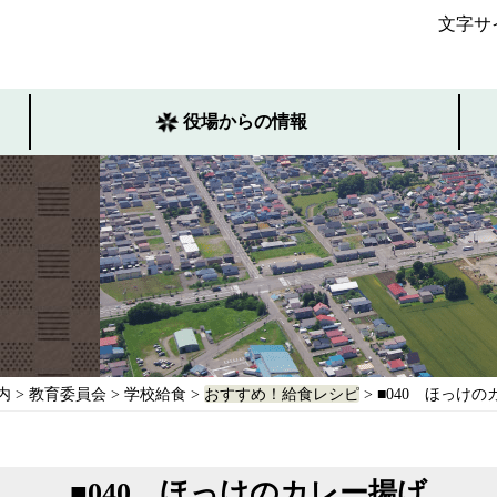
文字サ
役場からの情報
内
>
教育委員会
>
学校給食
>
おすすめ！給食レシピ
> ■040 ほっけ
■040 ほっけのカレー揚げ